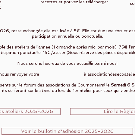
s
recettes et pouvez les télécharger
so
t
26, reste inchangée,elle est fixée à 5€. Elle est due une fois et e
participation annuelle ou ponctuelle.
ble des ateliers de l'année (1 dimanche après midi par mois): 75€ l'an
ticipation ponctuelle: 15€/atelier (Sous réserve des places disponibl
Nous serons heureux de vous accueillir parmi nous!
uvez nous renvoyer votre à
associationdesecoateli
sents sur le forum des associations de Cournonterral le
Samedi 6 S
ts se feront sur le stand ou lors du 1er atelier pour ceux qui viendro
es ateliers 2025-2026
Lire le Règle
Voir le bulletin d'adhésion 2025-2026